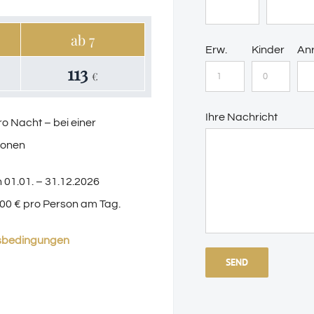
ab 7
Erw.
Kinder
Anr
113
€
Ihre Nachricht
ro Nacht – bei einer
sonen
n 01.01. – 31.12.2026
,00 € pro Person am Tag.
gsbedingungen