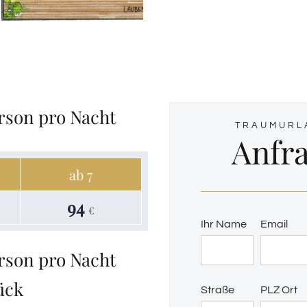
erson pro Nacht
TRAUMURL
Anfr
ab 7
94
€
Ihr Name
Email
erson pro Nacht
ück
Straße
PLZ Ort