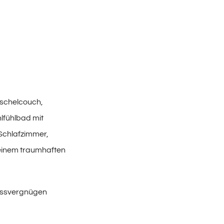
uschelcouch,
lfühlbad mit
Schlafzimmer,
 einem traumhaften
nessvergnügen