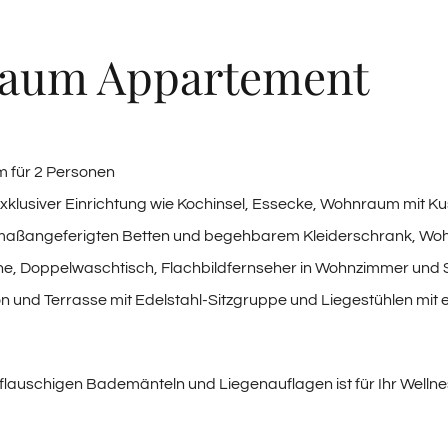
T
baum Appartement
 für 2 Personen
xklusiver Einrichtung wie Kochinsel, Essecke, Wohnraum mit K
maßangeferigten Betten und begehbarem Kleiderschrank, Woh
e, Doppelwaschtisch, Flachbildfernseher in Wohnzimmer und 
n und Terrasse mit Edelstahl-Sitzgruppe und Liegestühlen mit
t flauschigen Bademänteln und Liegenauflagen ist für Ihr Well