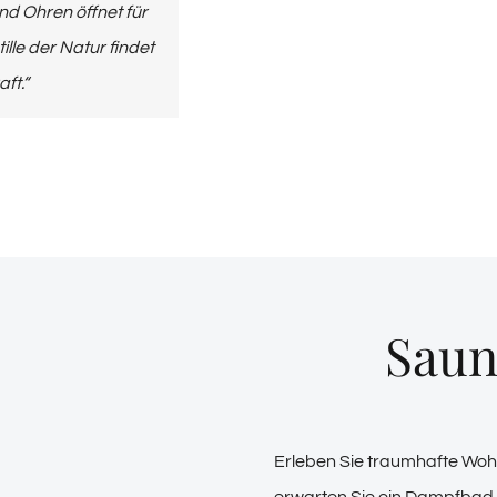
 Ohren öffnet für
ille der Natur findet
ft.“
Saun
Erleben Sie traumhafte Wohl
erwarten Sie ein Dampfbad 