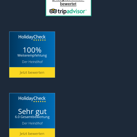
100%
Weiterempfehlung
Der Heindlhof
Jetzt bewerten
Sehr gut
6.0 Gesamtbewertung
Der Heindlhof
Jetzt bewerten