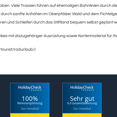
 haben. Viele Trassen führen auf ehemaligen Bahnlinien durch d
e durch sanfte Anhöhen im Oberpfälzer Wald und dem Fichtelgebi
ouren und Schleifen durch das Stiftland bequem selbst geplant 
kes mit dazugehöriger Ausrüstung sowie Kartenmaterial für I
-tourist/radurlaub/)
100%
Sehr gut
Weiterempfehlung
6.0 Gesamtbewertung
Der Heindlhof
Der Heindlhof