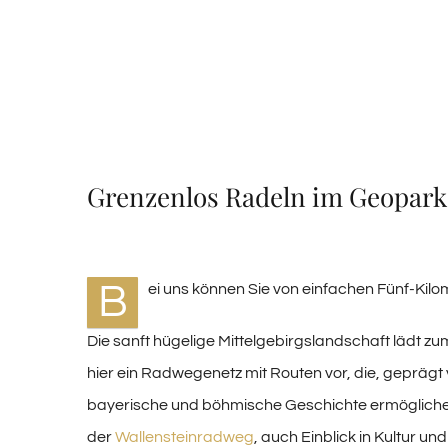
Grenzenlos Radeln im Geopar
B
ei uns können Sie von einfachen Fünf-Kilo
Die sanft hügelige Mittelgebirgslandschaft lädt 
hier ein Radwegenetz mit Routen vor, die, geprägt
bayerische und böhmische Geschichte ermöglichen
der
Wallensteinradweg
, auch Einblick in Kultur u