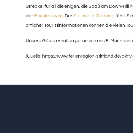
Strecke, für all diejenigen, die Spaß am Down-Hill
der
Bocklradweg
. Der
Steinwald-Radweg
führt Si
örtlicher Touristinformationen können die vielen T
Unsere Gäste erhalten gerne von uns E-Mountainbi
(Quelle: https://www.ferienregion-stiftland.de/aktiv