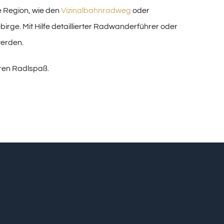
ie Region, wie den
Vizinalbahnradweg
oder
rge. Mit Hilfe detaillierter Radwanderführer oder
werden.
hren Radlspaß.