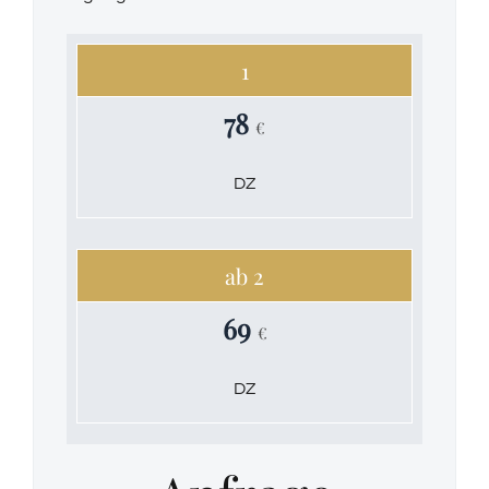
1
78
€
DZ
ab 2
69
€
DZ