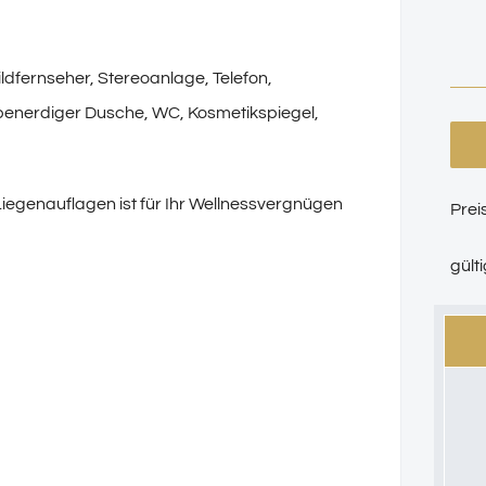
ldfernseher, Stereoanlage, Telefon,
ebenerdiger Dusche, WC, Kosmetikspiegel,
iegenauflagen ist für Ihr Wellnessvergnügen
Prei
gült