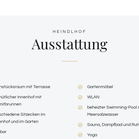
HEINDLHOF
Ausstattung
hstücksraum mit Terrasse
Gartenmöbel
ütlicher Innenhof mit
WLAN
nitbrunnen
beheizter Swimming-Pool 
schiedene Sitzecken im
Meersalzwasser
enhof und im Garten
Sauna, Dampfbad und Ru
bar
Yoga