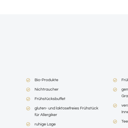
Bio-Produkte
Frü
Nichtraucher
gem
Gra
Frühstücksbuffet
ver
gluten- und laktosefreies Frühstück
Inn
für Allergiker
Tee
ruhige Lage