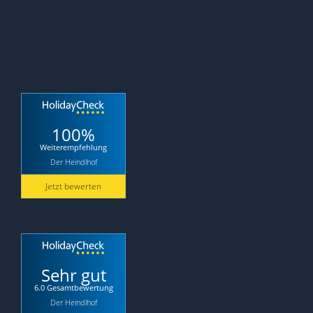
100%
Weiterempfehlung
Der Heindlhof
Jetzt bewerten
Sehr gut
6.0 Gesamtbewertung
Der Heindlhof